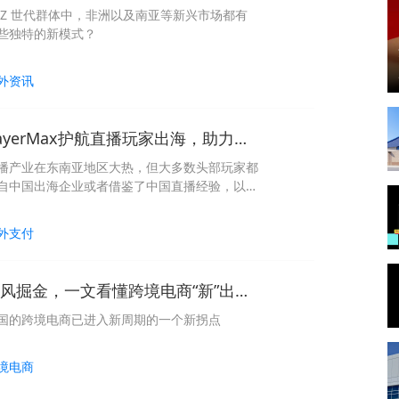
 Z 世代群体中，非洲以及南亚等新兴市场都有
些独特的新模式？
外资讯
PayerMax护航直播玩家出海，助力游戏直播打赏安全合规
播产业在东南亚地区大热，但大多数头部玩家都
自中国出海企业或者借鉴了中国直播经验，以打
为代表的直播运营模式成为主流。
外支付
逆风掘金，一文看懂跨境电商“新”出海流量红利
国的跨境电商已进入新周期的一个新拐点
境电商